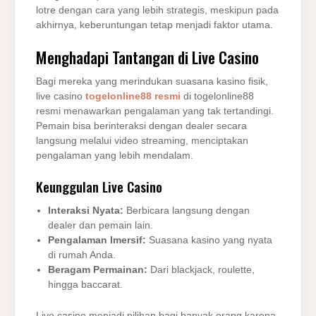
lotre dengan cara yang lebih strategis, meskipun pada
akhirnya, keberuntungan tetap menjadi faktor utama.
Menghadapi Tantangan di Live Casino
Bagi mereka yang merindukan suasana kasino fisik,
live casino
togelonline88 resmi
di togelonline88
resmi menawarkan pengalaman yang tak tertandingi.
Pemain bisa berinteraksi dengan dealer secara
langsung melalui video streaming, menciptakan
pengalaman yang lebih mendalam.
Keunggulan Live Casino
Interaksi Nyata:
Berbicara langsung dengan
dealer dan pemain lain.
Pengalaman Imersif:
Suasana kasino yang nyata
di rumah Anda.
Beragam Permainan:
Dari blackjack, roulette,
hingga baccarat.
Live casino menjadi pilihan bagi banyak orang karena