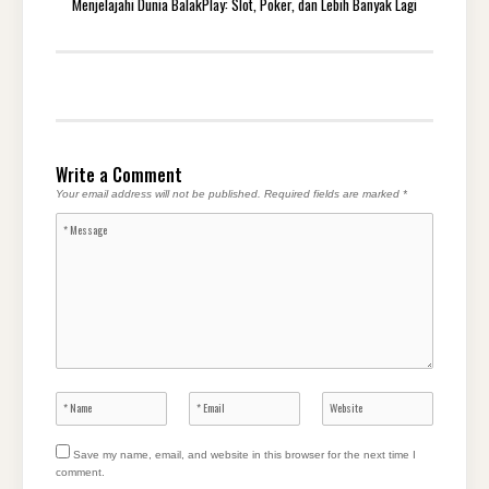
Menjelajahi Dunia BalakPlay: Slot, Poker, dan Lebih Banyak Lagi
Write a Comment
Your email address will not be published.
Required fields are marked
*
Save my name, email, and website in this browser for the next time I
comment.