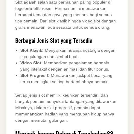
Slot adalah salah satu permainan paling populer di
togelonline88 resmi. Permainan ini menawarkan
berbagai tema dan gaya yang menarik bagi semua
tipe pemain. Dari slot klasik hingga video slot dengan
grafis menawan, ada sesuatu untuk semua orang.
Berbagai Jenis Slot yang Tersedia
Slot Klasik:
Menyajikan nuansa nostalgia dengan
tiga gulungan dan simbol buah.
Video Slot:
Memberikan pengalaman bermain
yang interaktif dengan animasi dan fitur bonus.
Slot Progresif:
Menawarkan jackpot besar yang
terus meningkat seiring bertambahnya pemain.
Setiap jenis slot memiliki keunikan tersendiri, dan
banyak pemain menyukai tantangan yang ditawarkan.
Misalnya, dalam slot progresif, pemain dapat
memenangkan hadiah yang mengubah hidup hanya
dengan memutar gulungan.
Menjadi Jagoan Poker di Togelonline88