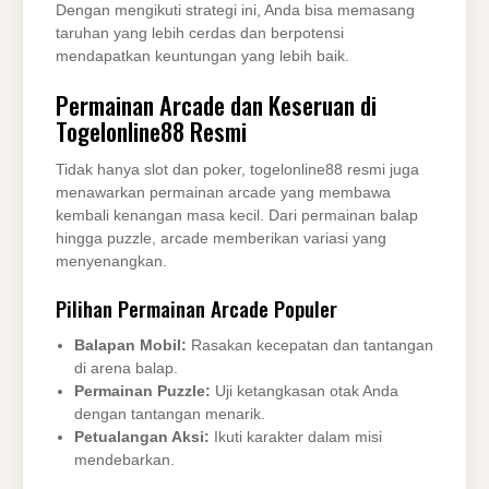
Dengan mengikuti strategi ini, Anda bisa memasang
taruhan yang lebih cerdas dan berpotensi
mendapatkan keuntungan yang lebih baik.
Permainan Arcade dan Keseruan di
Togelonline88 Resmi
Tidak hanya slot dan poker, togelonline88 resmi juga
menawarkan permainan arcade yang membawa
kembali kenangan masa kecil. Dari permainan balap
hingga puzzle, arcade memberikan variasi yang
menyenangkan.
Pilihan Permainan Arcade Populer
Balapan Mobil:
Rasakan kecepatan dan tantangan
di arena balap.
Permainan Puzzle:
Uji ketangkasan otak Anda
dengan tantangan menarik.
Petualangan Aksi:
Ikuti karakter dalam misi
mendebarkan.