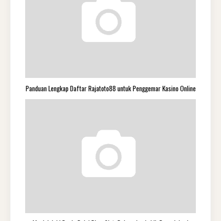
Panduan Lengkap Daftar Rajatoto88 untuk Penggemar Kasino Online