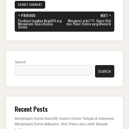
Post
«
»
PREVIOUS
NEXT
navigation
PREVIOUS
NEXT
Panduan Lengkap Naga169.org:
Mengenal artis777: Dunia Slot
POST:
POST:
Menyelami Dunia Kasino
dan Poker Online yang Menarik
Online
Search
SEARCH
Recent Posts
Menjelajahi Dunia Navi188: Kasino Online Terbaik di Indonesia
Menjelajahi Dunia Bdkasino: Slot, Poker, dan Lebih Banyak