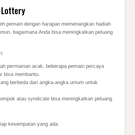
 Lottery
 oleh pemain dengan harapan memenangkan hadiah
Namun, bagaimana Anda bisa meningkatkan peluang
n:
lah permainan acak, beberapa pemain percaya
ar bisa membantu.
yang berbeda dari angka-angka umum untuk
ompok atau syndicate bisa meningkatkan peluang
tiap kesempatan yang ada.