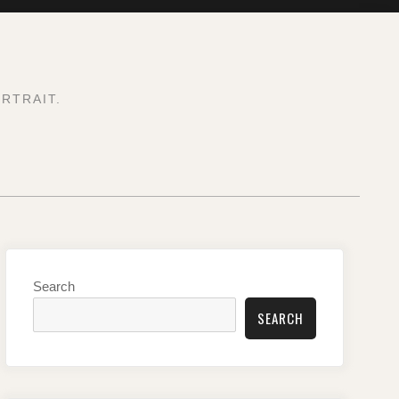
RTRAIT.
Search
SEARCH