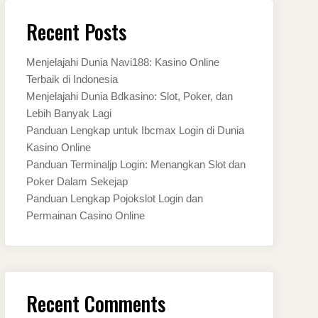
Recent Posts
Menjelajahi Dunia Navi188: Kasino Online
Terbaik di Indonesia
Menjelajahi Dunia Bdkasino: Slot, Poker, dan
Lebih Banyak Lagi
Panduan Lengkap untuk Ibcmax Login di Dunia
Kasino Online
Panduan Terminaljp Login: Menangkan Slot dan
Poker Dalam Sekejap
Panduan Lengkap Pojokslot Login dan
Permainan Casino Online
Recent Comments