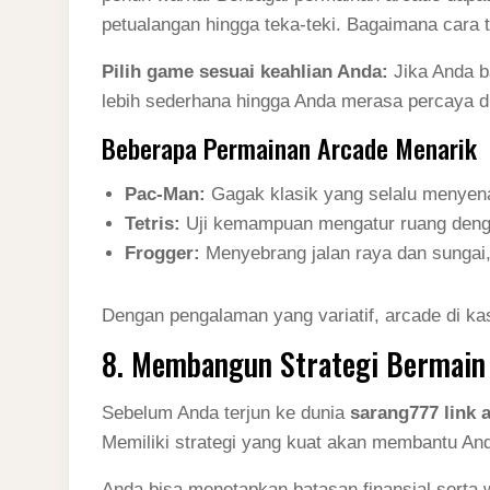
petualangan hingga teka-teki. Bagaimana cara t
Pilih game sesuai keahlian Anda:
Jika Anda b
lebih sederhana hingga Anda merasa percaya d
Beberapa Permainan Arcade Menarik
Pac-Man:
Gagak klasik yang selalu menyen
Tetris:
Uji kemampuan mengatur ruang dengan
Frogger:
Menyebrang jalan raya dan sungai,
Dengan pengalaman yang variatif, arcade di ka
8. Membangun Strategi Bermain
Sebelum Anda terjun ke dunia
sarang777 link a
Memiliki strategi yang kuat akan membantu And
Anda bisa menetapkan batasan finansial serta 