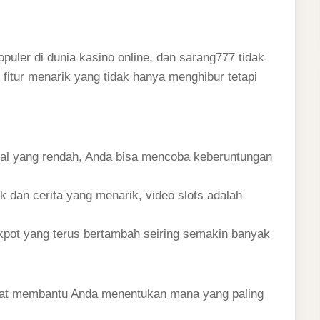
puler di dunia kasino online, dan sarang777 tidak
fitur menarik yang tidak hanya menghibur tetapi
al yang rendah, Anda bisa mencoba keberuntungan
 dan cerita yang menarik, video slots adalah
kpot yang terus bertambah seiring semakin banyak
dapat membantu Anda menentukan mana yang paling