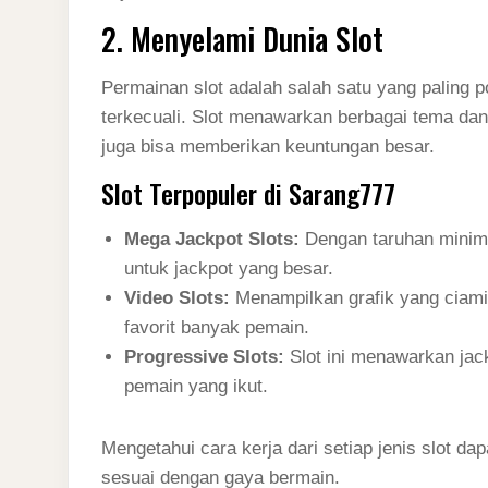
2. Menyelami Dunia Slot
Permainan slot adalah salah satu yang paling po
terkecuali. Slot menawarkan berbagai tema dan 
juga bisa memberikan keuntungan besar.
Slot Terpopuler di Sarang777
Mega Jackpot Slots:
Dengan taruhan minim
untuk jackpot yang besar.
Video Slots:
Menampilkan grafik yang ciamik
favorit banyak pemain.
Progressive Slots:
Slot ini menawarkan jac
pemain yang ikut.
Mengetahui cara kerja dari setiap jenis slot 
sesuai dengan gaya bermain.