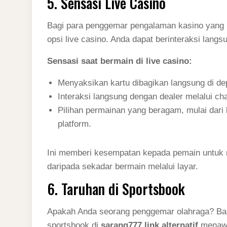
5. Sensasi Live Casino
Bagi para penggemar pengalaman kasino yang 
opsi live casino. Anda dapat berinteraksi langs
Sensasi saat bermain di live casino:
Menyaksikan kartu dibagikan langsung di dep
Interaksi langsung dengan dealer melalui c
Pilihan permainan yang beragam, mulai dari
platform.
Ini memberi kesempatan kepada pemain untuk
daripada sekadar bermain melalui layar.
6. Taruhan di Sportsbook
Apakah Anda seorang penggemar olahraga? Baik 
sportsbook di
sarang777 link alternatif
menawa