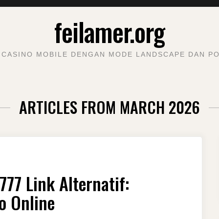
feilamer.org
 CASINO MOBILE DENGAN MODE LANDSCAPE DAN PO
ARTICLES FROM MARCH 2026
7 Link Alternatif:
o Online