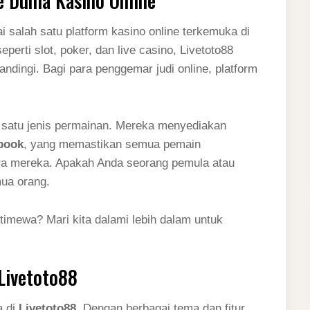
 Dunia Kasino Online
 salah satu platform kasino online terkemuka di
perti slot, poker, dan live casino, Livetoto88
dingi. Bagi para penggemar judi online, platform
a satu jenis permainan. Mereka menyediakan
book
, yang memastikan semua pemain
ra mereka. Apakah Anda seorang pemula atau
mua orang.
imewa? Mari kita dalami lebih dalam untuk
Livetoto88
a di
Livetoto88
. Dengan berbagai tema dan fitur