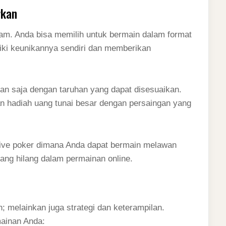
rkan
gam. Anda bisa memilih untuk bermain dalam format
iki keunikannya sendiri dan memberikan
pan saja dengan taruhan yang dapat disesuaikan.
hadiah uang tunai besar dengan persaingan yang
 live poker dimana Anda dapat bermain melawan
ang hilang dalam permainan online.
 melainkan juga strategi dan keterampilan.
mainan Anda: