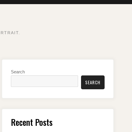
RTRAIT.
Search
SEARCH
Recent Posts