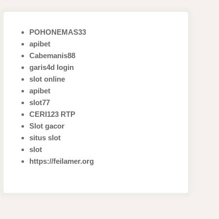
POHONEMAS33
apibet
Cabemanis88
garis4d login
slot online
apibet
slot77
CERI123 RTP
Slot gacor
situs slot
slot
https://feilamer.org