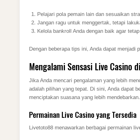
Pelajari pola pemain lain dan sesuaikan stra
Jangan ragu untuk menggertak, tetapi lakuk
Kelola bankroll Anda dengan baik agar teta
Dengan beberapa tips ini, Anda dapat menjadi p
Mengalami Sensasi Live Casino d
Jika Anda mencari pengalaman yang lebih mendeka
adalah pilihan yang tepat. Di sini, Anda dapat 
menciptakan suasana yang lebih mendebarkan.
Permainan Live Casino yang Tersedia
Livetoto88 menawarkan berbagai permainan live