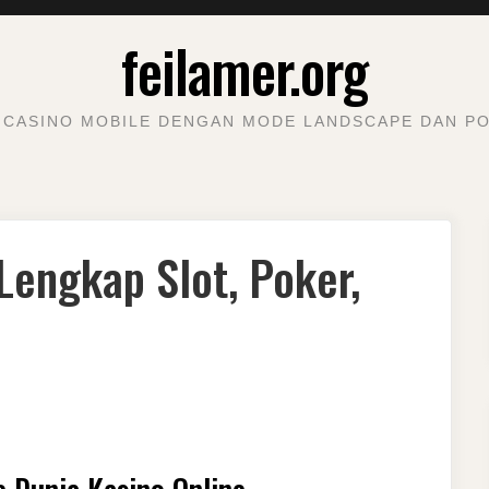
feilamer.org
 CASINO MOBILE DENGAN MODE LANDSCAPE DAN PO
Lengkap Slot, Poker,
8: