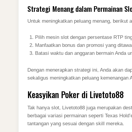
Strategi Menang dalam Permainan Sl
Untuk meningkatkan peluang menang, berikut ad
Pilih mesin slot dengan persentase RTP ting
Manfaatkan bonus dan promosi yang ditawar
Batasi waktu dan anggaran bermain Anda u
Dengan menerapkan strategi ini, Anda akan da
sekaligus meningkatkan peluang kemenangan 
Keasyikan Poker di Livetoto88
Tak hanya slot, Livetoto88 juga merupakan des
berbagai variasi permainan seperti Texas Hol
tantangan yang sesuai dengan skill mereka.